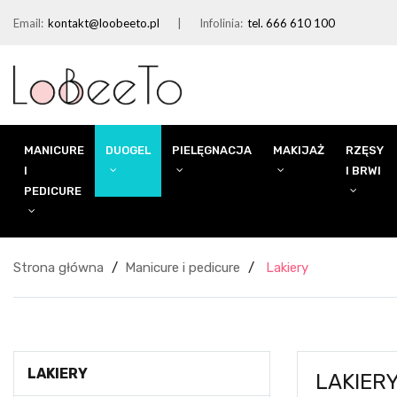
Email:
kontakt@loobeeto.pl
Infolinia:
tel. 666 610 100
MANICURE
DUOGEL
PIELĘGNACJA
MAKIJAŻ
RZĘSY
I
I BRWI
PEDICURE
Strona główna
Manicure i pedicure
Lakiery
LAKIERY
LAKIER