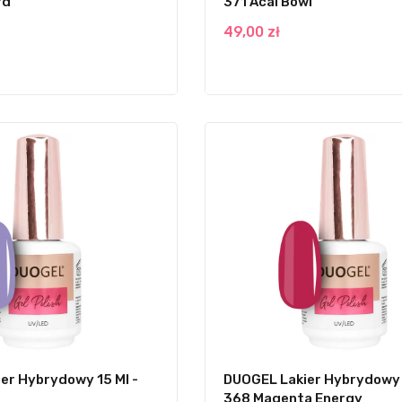
rd
371 Acai Bowl
49,00 zł
er Hybrydowy 15 Ml -
DUOGEL Lakier Hybrydowy 1
368 Magenta Energy