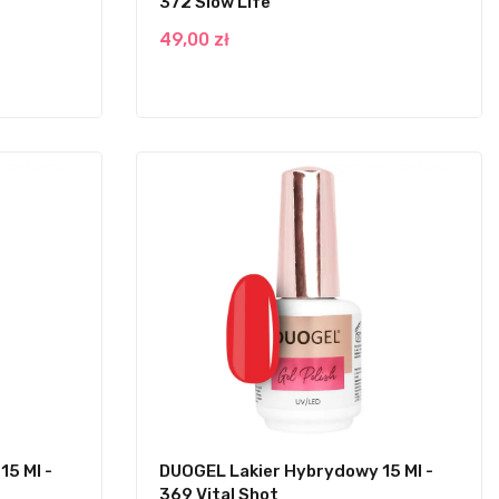
372 Slow Life
49,00 zł
5 Ml -
DUOGEL Lakier Hybrydowy 15 Ml -
369 Vital Shot