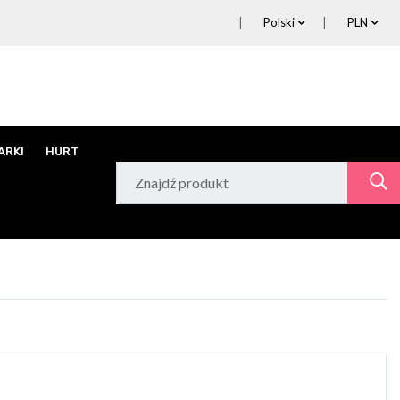
Polski
PLN
ARKI
HURT