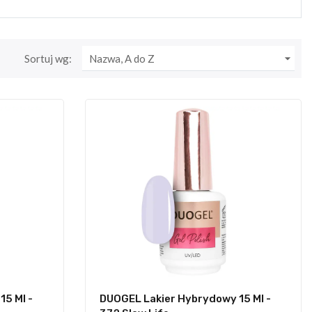

Sortuj wg:
Nazwa, A do Z
5 Ml -
DUOGEL Lakier Hybrydowy 15 Ml -