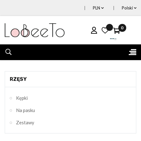
PLN
Polski
0
Tog
☰
nav
RZĘSY
Kępki
Na pasku
Zestawy