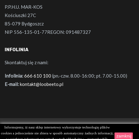
P.P.H.U. MAR-KOS
Kościuszki 27C
85-079 Bydgoszcz
NIP 556-135-01-77REGON: 091487327
INFOLINIA
Skontaktuj się z nami:
Infolinia:
666 610 100
(pn.-czw. 8.00-16:00; pt. 7.00-15.00)
E-mail:
kontakt@loobeeto.pl
Informujemy, iż nasz sklep internetowy wykorzystuje technologię plików
© 2022 Created by
AferaStudio
cookies a jednocześnie nie zbiera w sposób automatyczny żadnych informacji,
zamknij