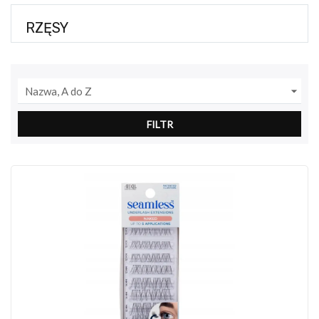
RZĘSY

Nazwa, A do Z
FILTR