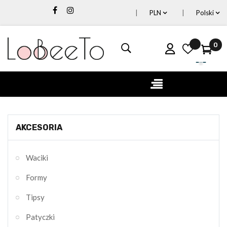
PLN
Polski
0
Toggle
☰
navigation
AKCESORIA
Waciki
Formy
Tipsy
Patyczki