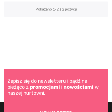
Pokazano 1-2 z 2 pozycji
Zapisz się do newsletteru i bądź na
bieżąco z
promocjami
i
nowościami
w
naszej hurtowni.