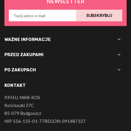
NEWSLETTER
SUBSKRYBUJ

WAŻNE INFORMACJE

PRZED ZAKUPAMI

PO ZAKUPACH
KONTAKT
P.P.H.U. MAR-KOS
Kościuszki 27C
85-079 Bydgoszcz
NIP 556-135-01-77REGON: 091487327