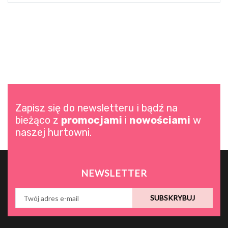
Zapisz się do newsletteru i bądź na
bieżąco z
promocjami
i
nowościami
w
naszej hurtowni.
NEWSLETTER
SUBSKRYBUJ