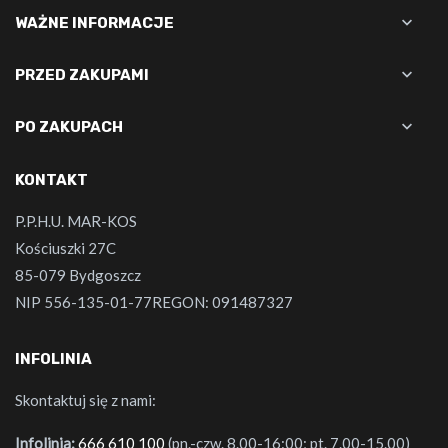

WAŻNE INFORMACJE

PRZED ZAKUPAMI

PO ZAKUPACH
KONTAKT
P.P.H.U. MAR-KOS
Kościuszki 27C
85-079 Bydgoszcz
NIP 556-135-01-77REGON: 091487327
INFOLINIA
Skontaktuj się z nami:
Infolinia:
666 610 100
(pn.-czw. 8.00-16:00; pt. 7.00-15.00)