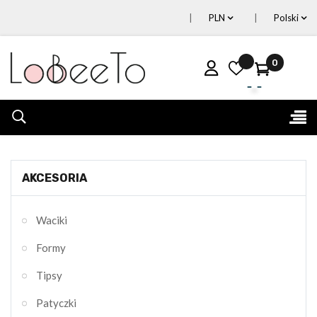
PLN
Polski
0
Tog
☰
nav
AKCESORIA
Waciki
Formy
Tipsy
Patyczki