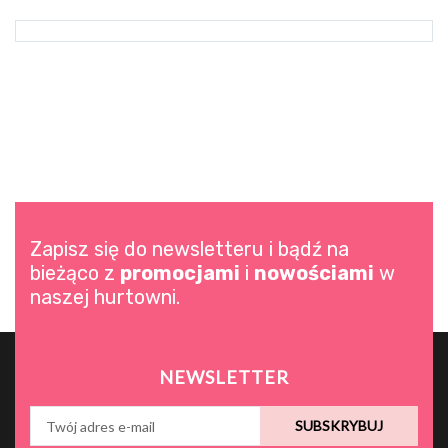
Zapisz się do newsletteru i bądź na
bieżąco z
promocjami
i
nowościami
w
naszej hurtowni.
NEWSLETTER
SUBSKRYBUJ