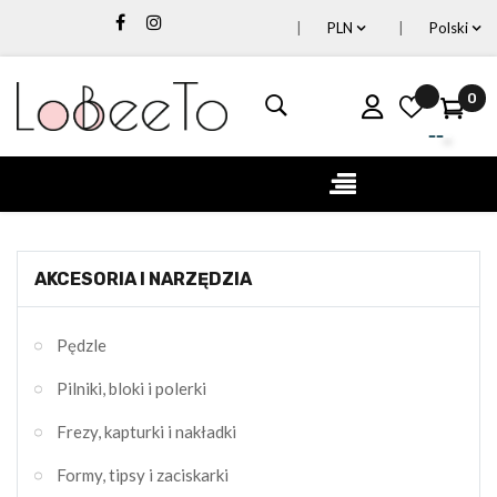
PLN
Polski
0
Toggle
☰
navigation
AKCESORIA I NARZĘDZIA
Pędzle
Pilniki, bloki i polerki
Frezy, kapturki i nakładki
Formy, tipsy i zaciskarki