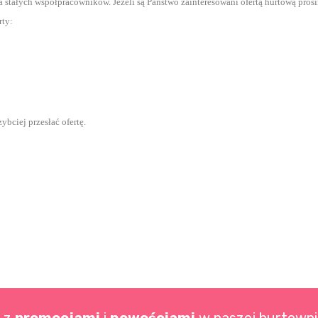
la stałych współpracowników.
Jeżeli są Państwo zainteresowani ofertą hurtową pros
rty:
bciej przesłać ofertę.