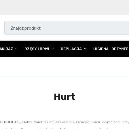
AKIJAŻ
RZĘSY I BRWI
DEPILACJA
HIGIENA I DEZYNF
Hurt
il
i
DUOGEL
, a także marek takich jak Bielenda, Farmona i wiele innych
popularny