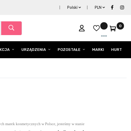
Polski
PLN
0
EKCJA
URZĄDZENIA
POZOSTAŁE
MARKI
HURT
ch marek kosmetycznych w Polsce, jesteśmy w stanie