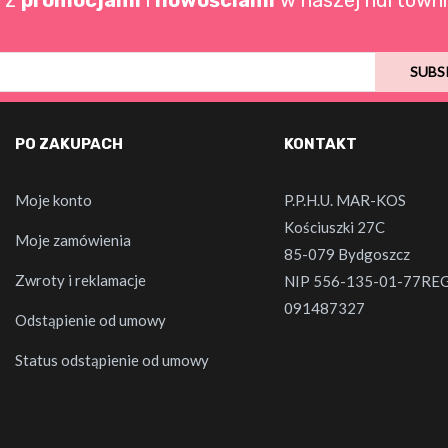
o z
promocjami
i
nowościami
w naszej hurtowni
SUBS
PO ZAKUPACH
KONTAKT
Moje konto
P.P.H.U. MAR-KOS
Kościuszki 27C
Moje zamówienia
85-079 Bydgoszcz
Zwroty i reklamacje
NIP 556-135-01-77RE
091487327
Odstąpienie od umowy
Status odstąpienie od umowy