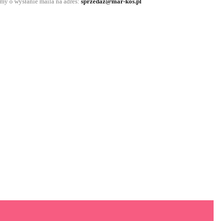
imy o wysłanie maila na adres:
sprzedaz@mar-kos.pl