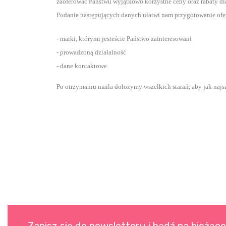
zaoferować Państwu wyjątkowo korzystne ceny oraz rabaty d
Podanie następujących danych ułatwi nam przygotowanie ofe
- marki, którymi jesteście Państwo zainteresowani
- prowadzoną działalność
- dane kontaktowe
Po otrzymaniu maila dołożymy wszelkich starań, aby jak najszy