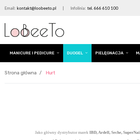
Email:
kontakt@loobeeto.pl
Infolinia:
tel. 666 610 100
MANICURE I PEDICURE
DUOGEL
PIELĘGNACJA
M
Strona główna
Hurt
Jako główny dystrybutor marek
IBD, Ardell, Seche, SuperNa