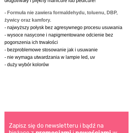
długotrwały i piękny manicure lub pedicure!
- Formuła nie zawiera formaldehydu, toluenu, DBP,
żywicy oraz kamfory.
- najwyższy połysk bez agresywnego procesu usuwania
- wysoce nasycone i napigmentowane odcienie bez
pogorszenia ich trwałości
- bezproblemowe stosowanie jak i usuwanie
- nie wymaga utwardzania w lampie led, uv
- duży wybór kolorów
Zapisz się do newsletteru i bądź na
bieżąco z
promocjami
i
nowościami
w