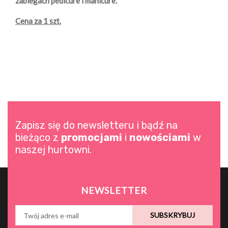
zabiegach pedicure i manicure.
Cena za 1 szt.
Zapisz się do newsletteru i bądź na
bieżąco z
promocjami
i
nowościami
w
naszej hurtowni.
NEWSLETTER
SUBSKRYBUJ