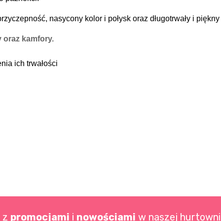
rzyczepność, nasycony kolor i połysk oraz długotrwały i piękny
y oraz kamfory.
ia ich trwałości
o z
promocjami
i
nowościami
w naszej hurtowni