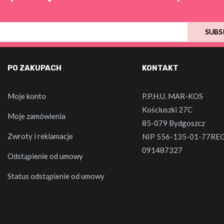
SUBS
PO ZAKUPACH
KONTAKT
Moje konto
P.P.H.U. MAR-KOS
Kościuszki 27C
Moje zamówienia
85-079 Bydgoszcz
Zwroty i reklamacje
NIP 556-135-01-77RE
091487327
Odstąpienie od umowy
Status odstąpienie od umowy