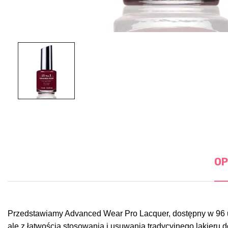
OP
Przedstawiamy Advanced Wear Pro Lacquer, dostępny w 96 uwie
ale z łatwością stosowania i usuwania tradycyjnego lakieru d