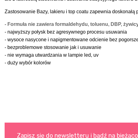
Z
astosowanie Bazy, lakieru i top coatu zapewnia doskonałą p
- Formuła nie zawiera formaldehydu, toluenu, DBP, żywic
- najwyższy połysk bez agresywnego procesu usuwania
- wysoce nasycone i napigmentowane odcienie bez pogorszen
- bezproblemowe stosowanie jak i usuwanie
- nie wymaga utwardzania w lampie led, uv
- duży wybór kolorów
Zapisz się do newsletteru i bądź na bieżąc