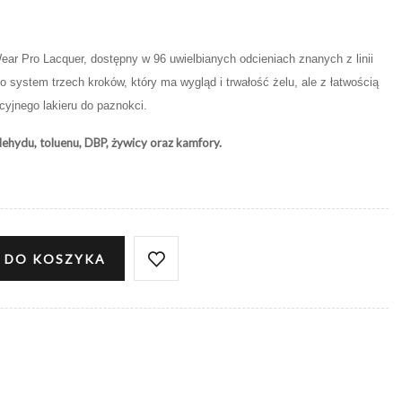
r Pro Lacquer, dostępny w 96 uwielbianych odcieniach znanych z linii
to system trzech kroków, który ma wygląd i trwałość żelu, ale z łatwością
cyjnego lakieru do paznokci.
ehydu, toluenu, DBP, żywicy oraz kamfory.
 DO KOSZYKA