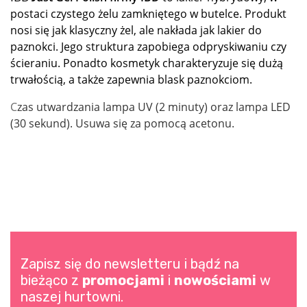
postaci czystego żelu zamkniętego w butelce. Produkt
nosi się jak klasyczny żel, ale nakłada jak lakier do
paznokci. Jego struktura zapobiega odpryskiwaniu czy
ścieraniu. Ponadto kosmetyk charakteryzuje się dużą
trwałością, a także zapewnia blask paznokciom.
C
zas utwardzania lampa UV (2 minuty) oraz lampa LED
(30 sekund). Usuwa się za pomocą acetonu.
Zapisz się do newsletteru i bądź na
bieżąco z
promocjami
i
nowościami
w
naszej hurtowni.