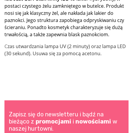
postaci czystego żelu zamkniętego w butelce. Produkt
nosi się jak klasyczny żel, ale nakłada jak lakier do
paznokci. Jego struktura zapobiega odpryskiwaniu czy
ścieraniu. Ponadto kosmetyk charakteryzuje się dużą
trwałością, a także zapewnia blask paznokciom.
C
zas utwardzania lampa UV (2 minuty) oraz lampa LED
(30 sekund). Usuwa się za pomocą acetonu.
Zapisz się do newsletteru i bądź na
bieżąco z
promocjami
i
nowościami
w
naszej hurtowni.