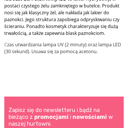
postaci czystego żelu zamkniętego w butelce. Produkt
nosi się jak klasyczny żel, ale nakłada jak lakier do
paznokci. Jego struktura zapobiega odpryskiwaniu czy
ścieraniu. Ponadto kosmetyk charakteryzuje się dużą
trwałością, a także zapewnia blask paznokciom.
C
zas utwardzania lampa UV (2 minuty) oraz lampa LED
(30 sekund). Usuwa się za pomocą acetonu.
Zapisz się do newsletteru i bądź na
bieżąco z
promocjami
i
nowościami
w
naszej hurtowni.