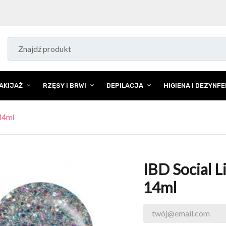
AKIJAŻ
RZĘSY I BRWI
DEPILACJA
HIGIENA I DEZYNF
14ml
IBD Social L
14ml