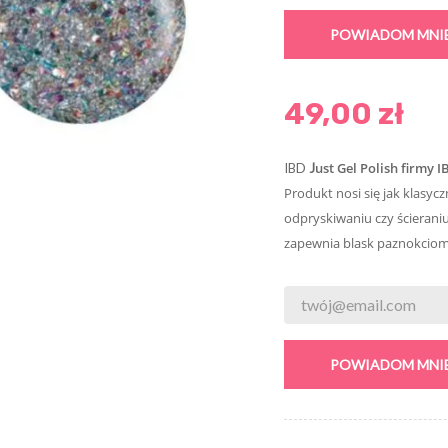
POWIADOM MNIE
49,00 zł
ust Gel Polish firmy I
IBD
J
Produkt nosi się jak klasycz
odpryskiwaniu czy ścieraniu
zapewnia blask paznokciom
POWIADOM MNIE