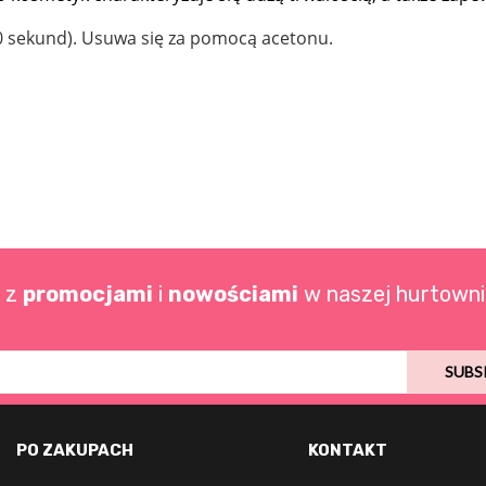
0 sekund). Usuwa się za pomocą acetonu.
o z
promocjami
i
nowościami
w naszej hurtowni
SUBS
PO ZAKUPACH
KONTAKT