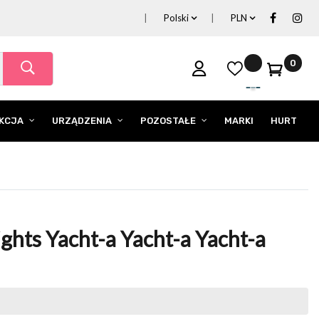
Polski
PLN
0
EKCJA
URZĄDZENIA
POZOSTAŁE
MARKI
HURT
ights Yacht-a Yacht-a Yacht-a