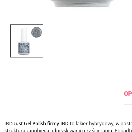
OP
ust Gel Polish firmy IBD
to lakier hybrydowy, w postac
IBD
J
struktura zapobiega odpryskiwaniu czy ścieraniu. Ponadt