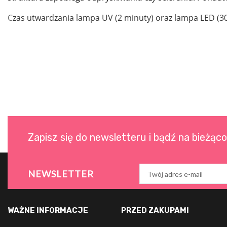
C
zas utwardzania lampa UV (2 minuty) oraz lampa LED (3
Zapisz się do newsletteru i bądź na bieżąc
NEWSLETTER
WAŻNE INFORMACJE
PRZED ZAKUPAMI