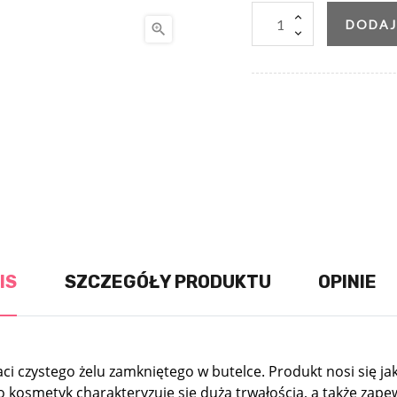
DODAJ

IS
SZCZEGÓŁY PRODUKTU
OPINIE
i czystego żelu zamkniętego w butelce. Produkt nosi się jak k
o kosmetyk charakteryzuje się dużą trwałością, a także zap