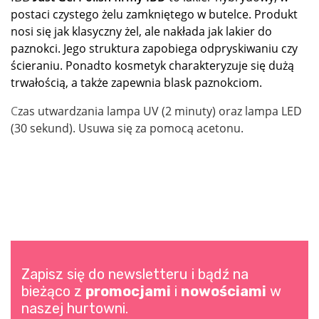
postaci czystego żelu zamkniętego w butelce. Produkt
nosi się jak klasyczny żel, ale nakłada jak lakier do
paznokci. Jego struktura zapobiega odpryskiwaniu czy
ścieraniu. Ponadto kosmetyk charakteryzuje się dużą
trwałością, a także zapewnia blask paznokciom.
C
zas utwardzania lampa UV (2 minuty) oraz lampa LED
(30 sekund). Usuwa się za pomocą acetonu.
Zapisz się do newsletteru i bądź na
bieżąco z
promocjami
i
nowościami
w
naszej hurtowni.