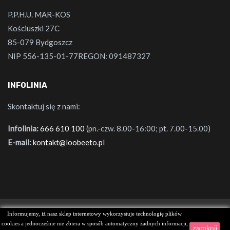
P.P.H.U. MAR-KOS
Kościuszki 27C
85-079 Bydgoszcz
NIP 556-135-01-77REGON: 091487327
INFOLINIA
Skontaktuj się z nami:
Infolinia:
666 610 100
(pn.-czw. 8.00-16:00; pt. 7.00-15.00)
E-mail:
kontakt@loobeeto.pl
Informujemy, iż nasz sklep internetowy wykorzystuje technologię plików
© 2022 Created by
AferaStudio
cookies a jednocześnie nie zbiera w sposób automatyczny żadnych informacji,
zamknij