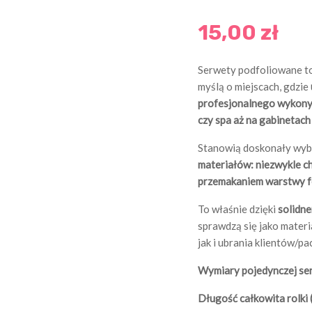
15,00 zł
Serwety podfoliowane to
myślą o miejscach, gdzie
profesjonalnego wykony
czy spa aż na gabinetac
Stanowią doskonały wyb
materiałów: niezwykle c
przemakaniem warstwy fo
To właśnie dzięki
solidne
sprawdzą się jako mater
jak i ubrania klientów/p
Wymiary pojedynczej se
Długość całkowita rolki 