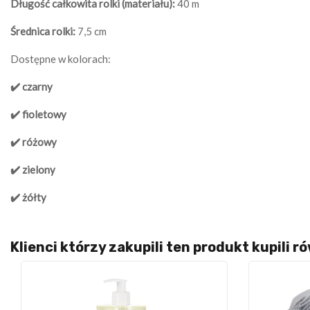
Długość całkowita rolki (materiału):
40 m
Średnica rolki:
7,5 cm
Dostępne w kolorach:
✔️ czarny
✔️ fioletowy
✔️ różowy
✔️ zielony
✔️ żółty
Klienci którzy zakupili ten produkt kupili r