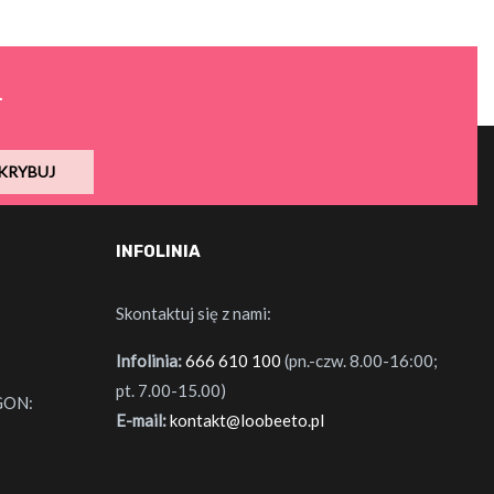
.
KRYBUJ
INFOLINIA
Skontaktuj się z nami:
Infolinia:
666 610 100
(pn.-czw. 8.00-16:00;
pt. 7.00-15.00)
GON:
E-mail:
kontakt@loobeeto.pl