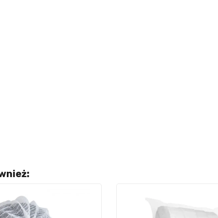
ównież: