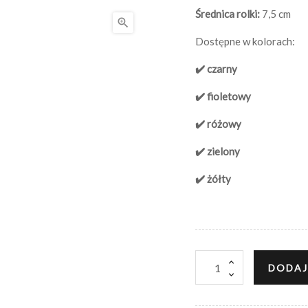
Średnica rolki:
7,5 cm

Dostępne w kolorach:
✔️ czarny
✔️ fioletowy
✔️ różowy
✔️ zielony
✔️ żółty
DODAJ