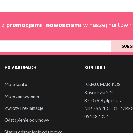
o z
promocjami
i
nowościami
w naszej hurtowni
SUBS
PO ZAKUPACH
KONTAKT
Moje konto
P.P.H.U. MAR-KOS
Kościuszki 27C
Moje zamówienia
85-079 Bydgoszcz
Zwroty i reklamacje
NIP 556-135-01-77RE
091487327
Odstąpienie od umowy
Status odstąpienie od umowy