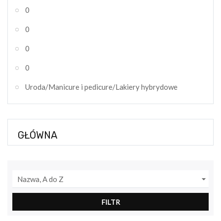
0
0
0
0
Uroda/Manicure i pedicure/Lakiery hybrydowe
GŁÓWNA

Nazwa, A do Z
FILTR