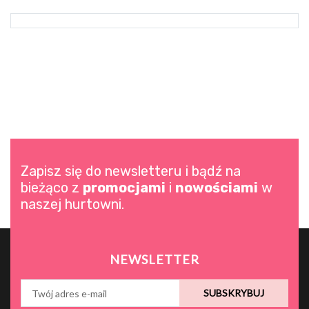
Zapisz się do newsletteru i bądź na
bieżąco z
promocjami
i
nowościami
w
naszej hurtowni.
NEWSLETTER
SUBSKRYBUJ