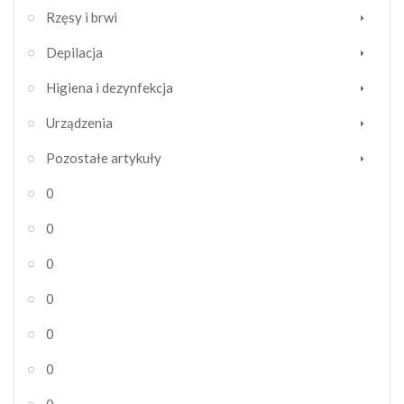
Rzęsy i brwi
Depilacja
Higiena i dezynfekcja
Urządzenia
Pozostałe artykuły
0
0
0
0
0
0