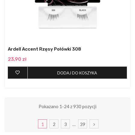
Ardell Accent Rzęsy Połówki 308
23,90 zł
DODAJ DO KOSZYKA
Pokazano 1-24 z 930 pozycji
1
2
3
…
39