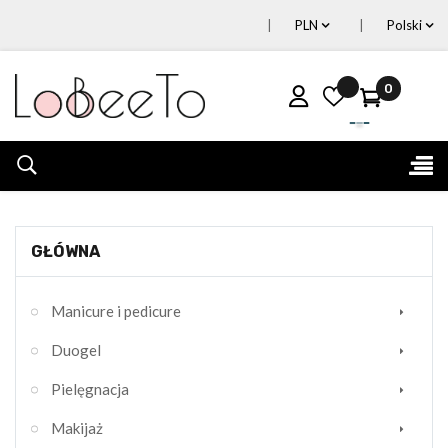
PLN
Polski
0
Tog
☰
nav
GŁÓWNA
Manicure i pedicure
Duogel
Pielęgnacja
Makijaż