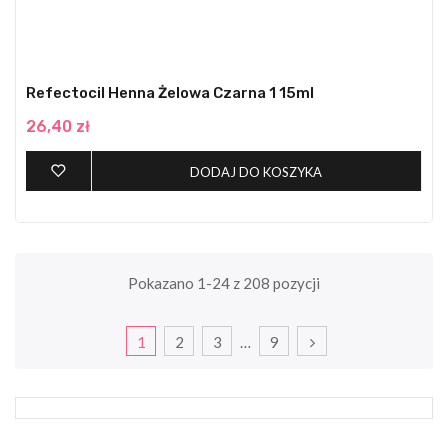
Refectocil Henna Żelowa Czarna 1 15ml
26,40 zł
DODAJ DO KOSZYKA
Pokazano 1-24 z 208 pozycji
1
2
3
…
9