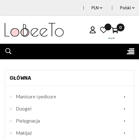
PLN
Polski
0
Tog
☰
nav
GŁÓWNA
Manicure i pedicure
Duogel
Pielęgnacja
Makijaż