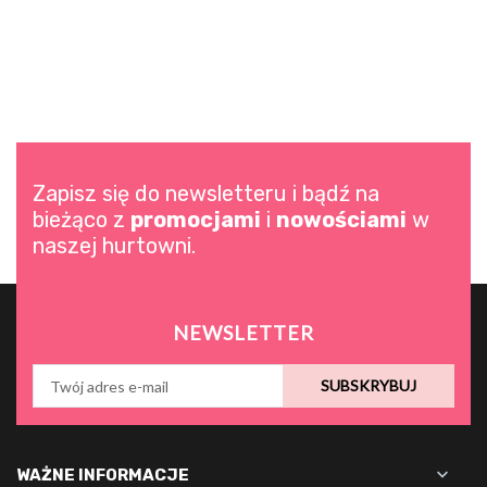
Zapisz się do newsletteru i bądź na
bieżąco z
promocjami
i
nowościami
w
naszej hurtowni.
NEWSLETTER
SUBSKRYBUJ

WAŻNE INFORMACJE