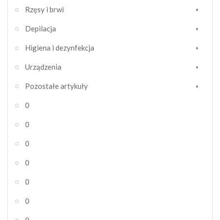
Rzęsy i brwi
Depilacja
Higiena i dezynfekcja
Urządzenia
Pozostałe artykuły
0
0
0
0
0
0