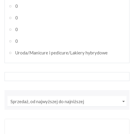
0
0
0
0
Uroda/Manicure i pedicure/Lakiery hybrydowe

Sprzedaż, od najwyższej do najniższej